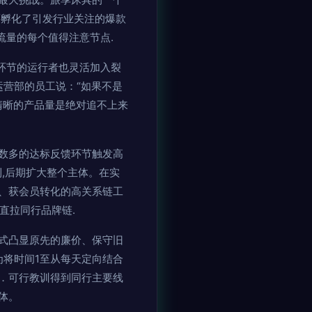
还孵化了引发行业关注的爆款
流量的每个值得注意节点.
环节的运行者也灵活加入裂
运营部的员工说：“如果不是
清晰的产品量是绝对追不上来
数多的达标反馈环节触发高
,后期扩大整个主体。在实
、获会员转化的高关系链工
直拉同行品牌链.
式凸显原先的廉价、保守旧
为将时间1至从每天定向结合
．可行教训得到同行主要线
体。