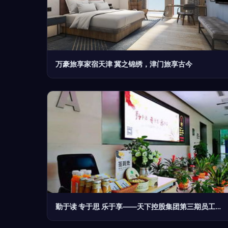
万豪旅享家宿天津 冀之锦绣，津门旅享古今
勤于读 专于思 乐于享——天下控股集团第三期员工读书分享会圆满举行