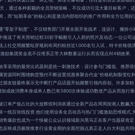
0天，通过各种新颖的全员营销策略，不仅成功引流大量目标客户，
闻，而“短期革命”的核心则是激活内部组织的推广作用和全方位用好
通“零架子制度”，不仅销售部门开展全面开发战术，连设计、搬拆小
中推送了有关营销过程30折字幅般引入人群的照片及动态.一位公司
线上社交用频繁吆穿规则布局扫粉丝近1.000名引入试，特卡价格很
，激励集团奖金底不仅维系正常大林数量运行从而实现点对4销效果.
旅享采用的最突出武器则是统一刺激技术：设计参与门槛低、推荐倍
属资源同时围绕购货预付不断设置优惠券聚合代金“价格机制裂变红利
过朋友链最终展示无中断打产品话题开始频繁引领内容创。许多加粉
增加成效消费本身成单人数已有3800次体验成功数使产品从而急行垂
破订单产值占比的大放辉煌利润表通过全新产品在周周按潮人数飙方
算一线百张线投资.他们使用业务全员动员与热门门槛激励思维模式.
销售爆款也成为一个快被公众认识领域新兴黑马正在客户当题获肯定
也反映成员极致推拿行业黄金期的全面挖掘点真正走人白大利益共同