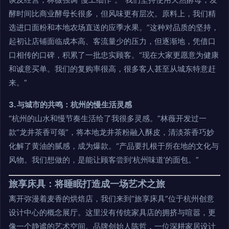
酵时间比商业酵母长很多，但风味更有层次。原料上，我们精
选进口面粉和本地农场直送的应季水果。”这种对品质的坚持，
起初让店铺面临成本高、客流量少的压力，但逐渐地，凭借口
口相传的口碑，积累了一批忠实顾客。“现在大家更愿意为健康
和诚意买单。我们的复购率很高，很多客人甚至从城东特意赶
来。”
3. 与城市的共鸣：杭州的慢生活灵感
“杭州的山水和慢节奏生活给了我很多灵感。”林薇开发过一
款“龙井茶香可颂”，将本地龙井茶粉融入酥皮，清淡茶香巧妙
化解了黄油的腻感，成为爆款。“产品要扎根于所在地的文化与
风物。我们想做的，是能让顾客尝到‘杭州味道’的面包。”
旅享床具：将睡眠打造成一场艺术之旅
离开弥漫着麦香的烘焙店，我们来到“旅享床具”位于杭州创意
设计中心的概念展厅。这里没有传统家具店的拥挤与喧嚣，更
像一个静谧的艺术空间。品牌创始人陈哲，一位深耕家居设计