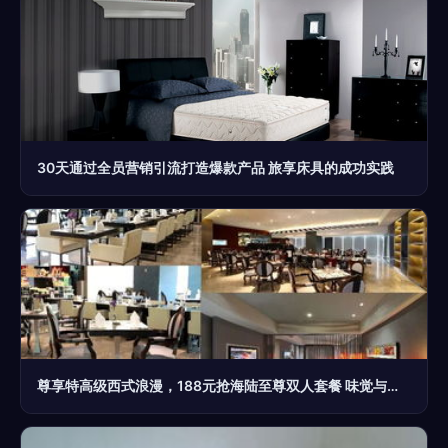
30天通过全员营销引流打造爆款产品 旅享床具的成功实践
尊享特高级西式浪漫，188元抢海陆至尊双人套餐 味觉与舒适的交织体验