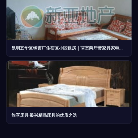
昆明五华区钢窗厂住宿区小区租房｜两室两厅带家具家电，月租仅1400元！
旅享床具 银兴精品床具的优质之选