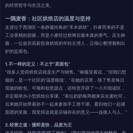
的经营哲学与生活之美。
一隅麦香：社区烘焙店的温度与坚持
走进位于西湖区一条静谧街角的“禾木烘焙”，扑鼻而来的不是
工业香精的甜腻，而是小麦经过烘烤后最本真的香气。店主林
薇，一位放弃高薪投身烘焙的年轻主理人，正细心整理着刚出
炉的盐面包。
1. 不一样的定义：不止于“卖面包”
“很多人觉得烘焙店就是生产与销售。”林薇笑着说，“但我们想
做的，是一个社区的‘温度枢纽’。”在她的店里，除了售卖每日
现做的欧包、可颂和创意甜点，还特意开辟了一小片阅读区，
并定期举办小型烘焙分享课。“有位奶奶每周都来买全麦吐司，
后来她开始带着孙子一起来参加手工饼干课。看到他们一起揉
面团的笑脸，我觉得这就是店铺存在的意义——连接人与人。”
2. 经营之道：慢即是快，品质为王
谈及经营，林薇强调“慢工细作”。“我们坚持使用天然酵母，发