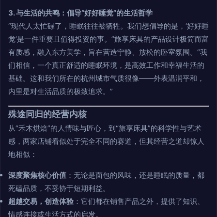
3. 与生活的共鸣：倡导“好好睡觉”的生活哲学
“现代人太忙碌了，睡眠往往被牺牲。我们想倡导的是，‘好好睡
觉’是一件重要且值得投资的事。”旅享床具的产品设计极简而富
有质感，融入东方美学，旨在营造宁静、放松的卧室氛围。“我
们相信，一个真正舒适的睡眠环境，是高效工作和幸福生活的
基础。这和我们所在的杭州城市气质很像——外表温润平和，
内里是对生活品质的极致追求。”
殊途同归的经营内核
从“禾木烘焙”的人情味与匠心，到“旅享床具”的科学性与艺术
感，两家店铺看似处于完全不同的赛道，但其经营之道却惊人
地相似：
深度聚焦核心价值
：无论是面包的风味，还是睡眠的质量，都
死磕品质，不妥协于短期利益。
超越交易，创造体验
：它们都在销售产品之外，提供了知识、
情感连接或生活方式的启发。