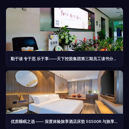
勤于读 专于思 乐于享——天下控股集团第三期员工读书分享会圆满举行
优质睡眠之选 —— 深度体验旅享酒店床垫 5S500R 与旅享床具